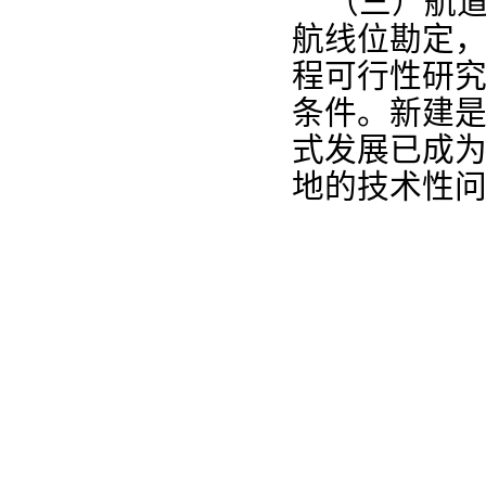
（三
）
航
勘定
航线位
程可行性研
。新
条件
建
式
已成
发展
的
地
技术性