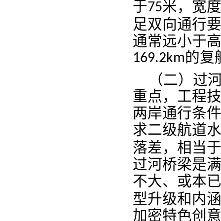
宽
于
米
，
75
行
足双向通
通常
远小于
的复
169
.2
km
（二
）
过
重点，工程
两岸通行条
二
求
级航道
落差，相当
过河桥梁是
本
不
大
或
、
型
和内
升级
加密
创
特色