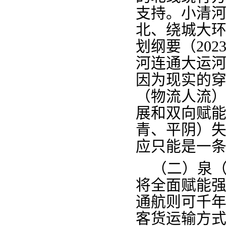
支持
。
小
清
北
、
绕城大
划纲要
（
202
河
连通
大运
因
为现实的
（物流人
流
展
和
双向赋
青
、平阴）
应只能是一
（二
）
泉
将
全面
赋能
通航则可千
客货运输方式