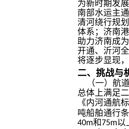
为新时期发
南部水运主
清河绕行规
体系；济南
助力济南成为
开通、沂河
将逐步显现，
二、挑战与
（一
）
航
总体
上满足
《内河
通航
吨
船舶通行
和
以
40m
75m