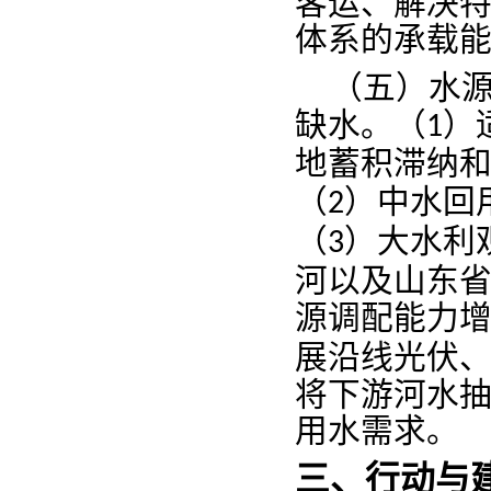
、
客运
解决
体系的承载
（五
）
水
缺水
。
（
）
1
地蓄积滞纳
（
）中
水回
2
（
）大
水利
3
以
河
及山东
能力
源调配
沿
展
线光伏
将
下游河水
用水需求。
三、
与
行动