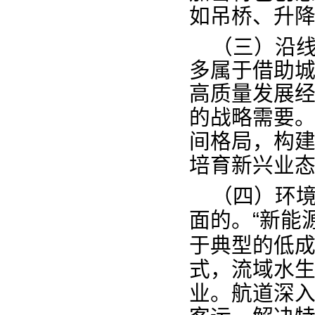
升
如吊桥、
（三
）
沿
多属
于借助
高质量
发展
的
战略
需要
，
间格局
构
培育新兴
业
（四
）
环
“
面的
。
新能
于典型
低
的
，流域水
式
。航道
业
深