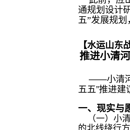
通规划设计
五
”发展
规划
【水运
山东
推进小
清
——小清
五五
”
推进
建
一、现实与
（一
）
小
的北线绕行