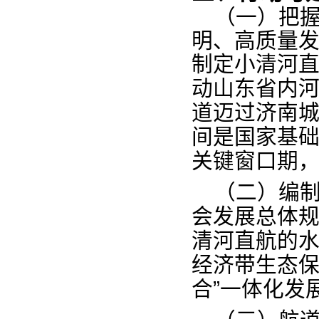
（一
）
把
明、高质量
制定
小
清河
动山东省
内
道迈过济南
间
国
是
家基
关键窗口期
（二
）
编
会发展总体
直
的
清河
航
经济
态
带生
”
合
一体化发