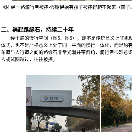
图
4
经十路骑行者被摔
-
假期伊始有孩子被摔得爬不起来（燕子
二、祸起路缘石，持续二十年
经十路的慢行空间（图
5
、图
6
），即不是传统意义上非机
体式，也不是严格意义上处于同一平面的慢行一体化，而是约
车道与人行道之间的路缘石非常光滑并带斜角，骑行者很难意
去或试图越过，往往被摔。