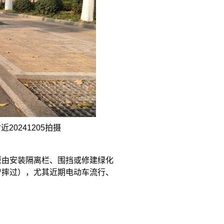
附近
20241205
拍摄
原由安装隔离栏、围挡或修建绿化
曾摔过），尤其近期电动车流行、