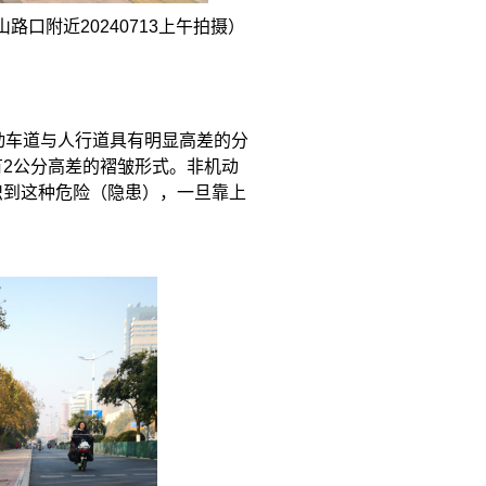
山路口附近
20240713
上午拍摄）
动车道与人行道具有明显高差的分
有
2
公分高差的褶皱形式。非机动
识到这种危险（隐患），一旦靠上