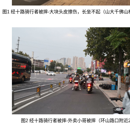
图
1
经十路骑行者被摔
-
大块头皮擦伤，长坐不起（山大千佛山
图
2
经十路骑行者被摔
-
外卖小哥被摔（环山路口附近