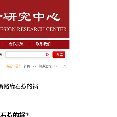
合作交流
联系我们
索：
当前位置：
首页
>>
热点追踪
>>
正文
新路缘石惹的祸
缘石惹的祸？