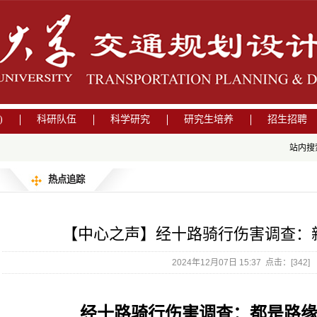
)
科研队伍
科学研究
研究生培养
招生招聘
站内搜
热点追踪
【中心之声】经十路骑行伤害调查：
2024年12月07日 15:37 点击：[
342
]
经十路骑行伤害调查：都是路